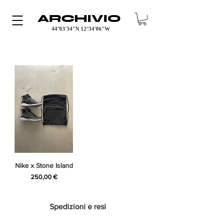
ARCHIVIO
44°03′34″N 12°34′06″W
Nike x Stone Island
Prezzo
250,00 €
Spedizioni e resi