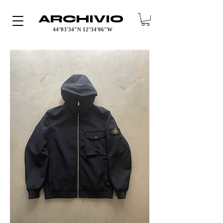
ARCHIVIO
44°03′34″N 12°34′06″W