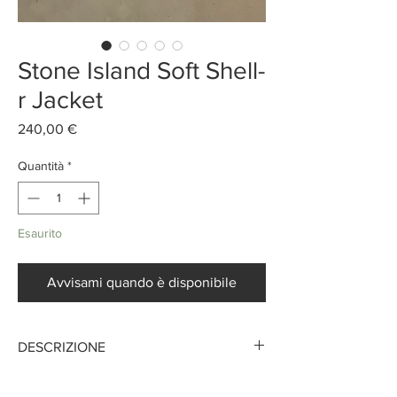
Stone Island Soft Shell-
r Jacket
Prezzo
240,00 €
Quantità
*
Esaurito
Avvisami quando è disponibile
DESCRIZIONE
Il tessuto che compone questo capo e un