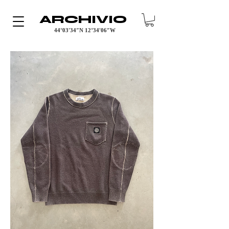
ARCHIVIO
44°03′34″N 12°34′06″W