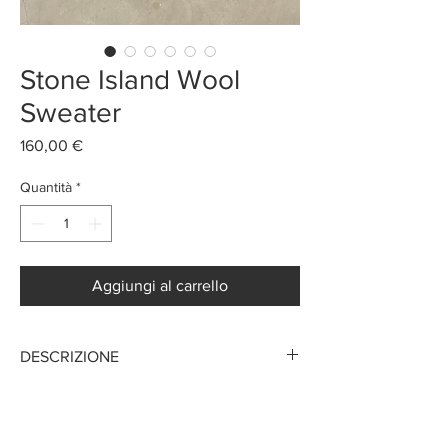
Stone Island Wool
Sweater
Prezzo
160,00 €
Quantità
*
Aggiungi al carrello
DESCRIZIONE
Maglione Stone Island invernale
Mantiene perfettamente le temperature più
Fai un offerta
fredde